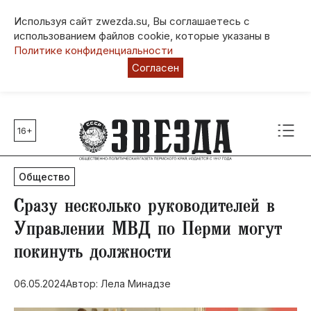
Используя сайт zwezda.su, Вы соглашаетесь с
использованием файлов cookie, которые указаны в
Политике конфиденциальности
Согласен
16+
Главные темы
80 лет Победы
Общество
Молодежная столица РФ
СВО
Сразу несколько руководителей в
Выборы в Пермском крае
Управлении МВД по Перми могут
Социальная поддержка
покинуть должности
Инфраструктура
Благоустройство
06.05.2024
Автор: Лела Минадзе