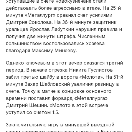
Уступавшие в счете новокузнечане стали
действовать более агрессивно в атаке. На 25-й
минуте «Металлург» сравнял счет усилиями
Дмит­рия Соколова. На 36-й минуте защитник
уральцев Ярослав Лабуткин нарушил правила и
получил две минуты штрафа. Численным
большинством воспользовались хозяева
благодаря Максиму Минееву.
Однако ключевым в этот вечер оказался третий
период. В начале отрезка Никита Гуслистов
забил третью шайбу в ворота «Молота». На 51-й
минуте Захар Шабловский увеличил разницу в
счете. Точку в матче в концовке основного
времени поставил форвард «Металлурга»
Дмитрий Шешин. «Молот» в этой встрече
уступил со счетом 1:5.
Заключительную игру в минувшей выездной
серии пермякам предстояло сыграть в Барнауле