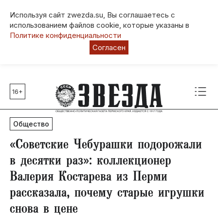
Используя сайт zwezda.su, Вы соглашаетесь с
использованием файлов cookie, которые указаны в
Политике конфиденциальности
Согласен
16+
Главные темы
80 лет Победы
Общество
Молодежная столица РФ
СВО
«Советские Чебурашки подорожали
Выборы в Пермском крае
в десятки раз»: коллекционер
Социальная поддержка
Валерия Костарева из Перми
Инфраструктура
рассказала, почему старые игрушки
Благоустройство
снова в цене