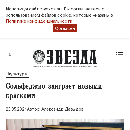
Используя сайт zwezda.su, Вы соглашаетесь с
использованием файлов cookie, которые указаны в
Политике конфиденциальности
Согласен
16+
Главные темы
80 лет Победы
Культура
Молодежная столица РФ
СВО
Сольфеджио заиграет новыми
Выборы в Пермском крае
красками
Социальная поддержка
23.05.2024
Автор: Александр Давыдов
Инфраструктура
Благоустройство