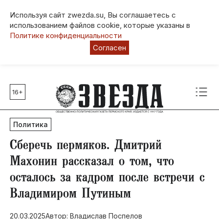
Используя сайт zwezda.su, Вы соглашаетесь с
использованием файлов cookie, которые указаны в
Политике конфиденциальности
Согласен
16+
Главные темы
80 лет Победы
Политика
Молодежная столица РФ
СВО
Сберечь пермяков. Дмитрий
Выборы в Пермском крае
Махонин рассказал о том, что
Социальная поддержка
осталось за кадром после встречи с
Инфраструктура
Владимиром Путиным
Благоустройство
20.03.2025
Автор: Владислав Поспелов