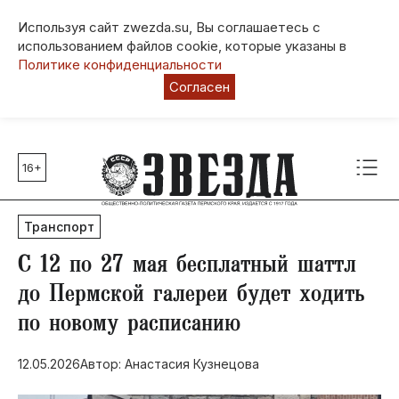
Используя сайт zwezda.su, Вы соглашаетесь с
использованием файлов cookie, которые указаны в
Политике конфиденциальности
Согласен
16+
Главные темы
80 лет Победы
Транспорт
Молодежная столица РФ
СВО
​С 12 по 27 мая бесплатный шаттл
Выборы в Пермском крае
до Пермской галереи будет ходить
Социальная поддержка
по новому расписанию
Инфраструктура
Благоустройство
12.05.2026
Автор: Анастасия Кузнецова