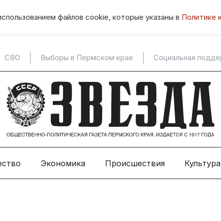
использованием файлов cookie, которые указаны в
Политике 
СВО
Выборы в Пермском крае
Социальная подд
ество
Экономика
Происшествия
Культура