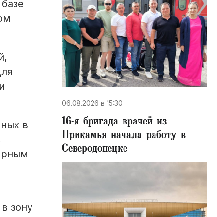
 базе
ом
й,
для
и
06.08.2026 в 15:30
16-я бригада врачей из
нных в
Прикамья начала работу в
,
Северодонецке
черным
 в зону