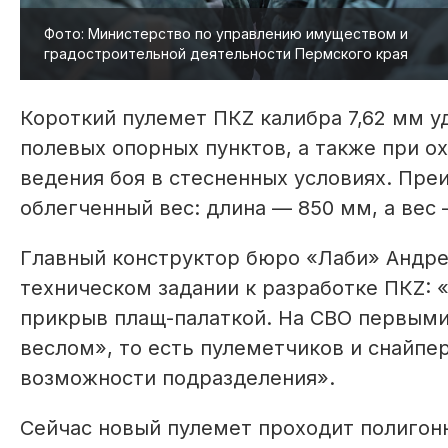
Фото: Министерство по управлению имуществом и
градостроительной деятельности Пермского края
Короткий пулемет ПКZ калибра 7,62 мм у
полевых опорных пунктов, а также при о
ведения боя в стесненных условиях. Пре
облегченный вес: длина — 850 мм, а вес —
Главный конструктор бюро «Лаби» Андрей
техническом задании к разработке ПКZ:
прикрыв плащ-палаткой. На СВО первыми
веслом», то есть пулеметчиков и снайпе
возможности подразделения».
Сейчас новый пулемет проходит полигонн