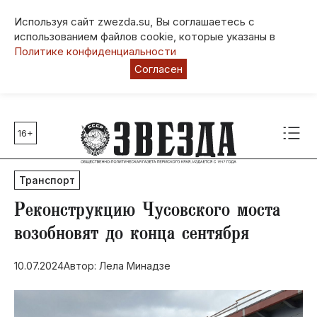
Используя сайт zwezda.su, Вы соглашаетесь с
использованием файлов cookie, которые указаны в
Политике конфиденциальности
Согласен
16+
Главные темы
80 лет Победы
Транспорт
Молодежная столица РФ
СВО
Реконструкцию Чусовского моста
Выборы в Пермском крае
возобновят до конца сентября
Социальная поддержка
10.07.2024
Автор: Лела Минадзе
Инфраструктура
Благоустройство