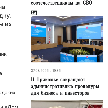
соотечественникам на СВО
на
дку.
ы их
чик
07.08.2026 в 19:36
е
В Прикамье сокращают
административные процедуры
для бизнеса и инвесторов
одских
он «Дом