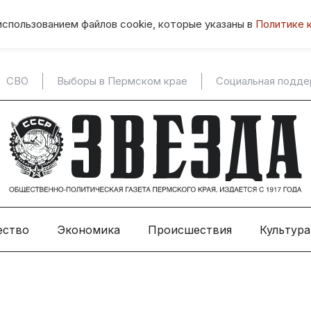
использованием файлов cookie, которые указаны в
Политике 
СВО
Выборы в Пермском крае
Социальная подд
ество
Экономика
Происшествия
Культура