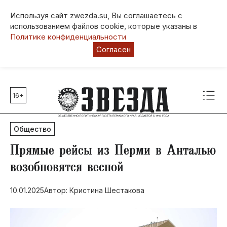
Используя сайт zwezda.su, Вы соглашаетесь с
использованием файлов cookie, которые указаны в
Политике конфиденциальности
Согласен
16+
Главные темы
80 лет Победы
Общество
Молодежная столица РФ
СВО
​Прямые рейсы из Перми в Анталью
Выборы в Пермском крае
возобновятся весной
Социальная поддержка
10.01.2025
Автор: Кристина Шестакова
Инфраструктура
Благоустройство