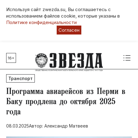
Используя сайт zwezda.su, Вы соглашаетесь с
использованием файлов cookie, которые указаны в
Политике конфиденциальности
Согласен
16+
Главные темы
80 лет Победы
Транспорт
Молодежная столица РФ
СВО
Программа авиарейсов из Перми в
Выборы в Пермском крае
Баку продлена до октября 2025
Социальная поддержка
года
Инфраструктура
Благоустройство
08.03.2025
Автор: Александр Матвеев