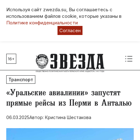
Используя сайт zwezda.su, Вы соглашаетесь с
использованием файлов cookie, которые указаны в
Политике конфиденциальности
Согласен
16+
Главные темы
80 лет Победы
Транспорт
Молодежная столица РФ
СВО
​«Уральские авиалинии» запустят
Выборы в Пермском крае
прямые рейсы из Перми в Анталью
Социальная поддержка
06.03.2025
Автор: Кристина Шестакова
Инфраструктура
Благоустройство