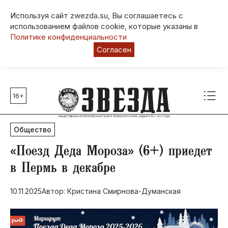
Используя сайт zwezda.su, Вы соглашаетесь с
использованием файлов cookie, которые указаны в
Политике конфиденциальности
Согласен
16+
Главные темы
80 лет Победы
Общество
Молодежная столица РФ
СВО
«Поезд Деда Мороза» (6+) приедет
Выборы в Пермском крае
в Пермь в декабре
Социальная поддержка
10.11.2025
Автор: Кристина Смирнова-Думанская
Инфраструктура
Благоустройство