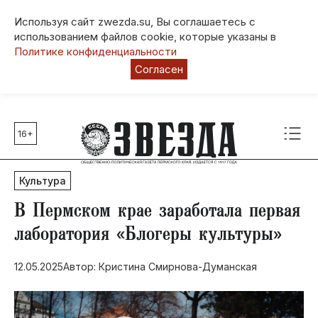
Используя сайт zwezda.su, Вы соглашаетесь с
использованием файлов cookie, которые указаны в
Политике конфиденциальности
Согласен
16+
Главные темы
80 лет Победы
Культура
Молодежная столица РФ
СВО
В Пермском крае заработала первая
Выборы в Пермском крае
лаборатория «Блогеры культуры»
Социальная поддержка
12.05.2025
Автор: Кристина Смирнова-Думанская
Инфраструктура
Благоустройство