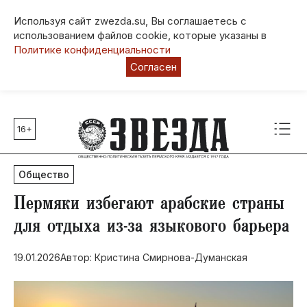
Используя сайт zwezda.su, Вы соглашаетесь с
использованием файлов cookie, которые указаны в
Политике конфиденциальности
Согласен
16+
Главные темы
80 лет Победы
Общество
Молодежная столица РФ
СВО
Пермяки избегают арабские страны
Выборы в Пермском крае
для отдыха из-за языкового барьера
Социальная поддержка
19.01.2026
Автор: Кристина Смирнова-Думанская
Инфраструктура
Благоустройство