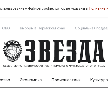
использованием файлов cookie, которые указаны в
Политике 
СВО
Выборы в Пермском крае
Социальная подд
ество
Экономика
Происшествия
Культура