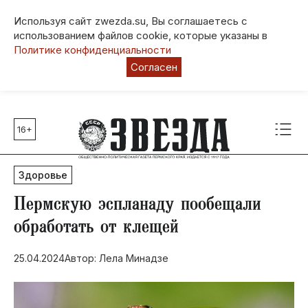
Используя сайт zwezda.su, Вы соглашаетесь с
использованием файлов cookie, которые указаны в
Политике конфиденциальности
Согласен
16+
Главные темы
80 лет Победы
Здоровье
Молодежная столица РФ
СВО
Пермскую эспланаду пообещали
Выборы в Пермском крае
обработать от клещей
Социальная поддержка
25.04.2024
Автор: Лела Минадзе
Инфраструктура
Благоустройство