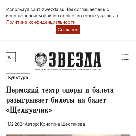
Используя сайт zwezda.su, Вы соглашаетесь с
использованием файлов cookie, которые указаны в
Политике конфиденциальности
Согласен
16+
Главные темы
80 лет Победы
Культура
Молодежная столица РФ
СВО
​Пермский театр оперы и балета
Выборы в Пермском крае
разыгрывает билеты на балет
Социальная поддержка
«Щелкунчик»
Инфраструктура
Благоустройство
11.12.2024
Автор: Кристина Шестакова