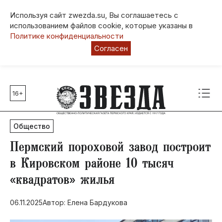
Используя сайт zwezda.su, Вы соглашаетесь с
использованием файлов cookie, которые указаны в
Политике конфиденциальности
Согласен
16+
Главные темы
80 лет Победы
Общество
Молодежная столица РФ
СВО
​Пермский пороховой завод построит
Выборы в Пермском крае
в Кировском районе 10 тысяч
Социальная поддержка
«квадратов» жилья
Инфраструктура
Благоустройство
06.11.2025
Автор: Елена Бардукова