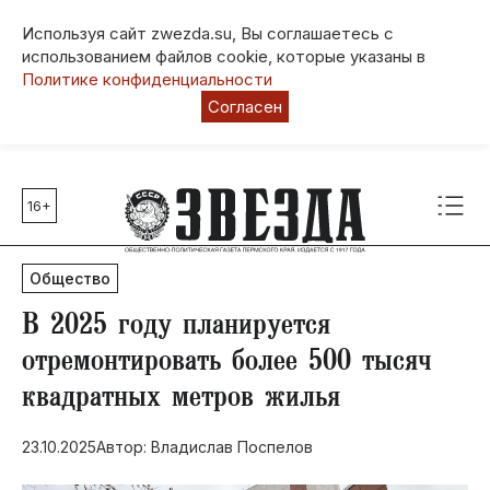
Используя сайт zwezda.su, Вы соглашаетесь с
использованием файлов cookie, которые указаны в
Политике конфиденциальности
Согласен
16+
Главные темы
80 лет Победы
Общество
Молодежная столица РФ
СВО
В 2025 году планируется
Выборы в Пермском крае
отремонтировать более 500 тысяч
Социальная поддержка
квадратных метров жилья
Инфраструктура
Благоустройство
23.10.2025
Автор: ​Владислав Поспелов