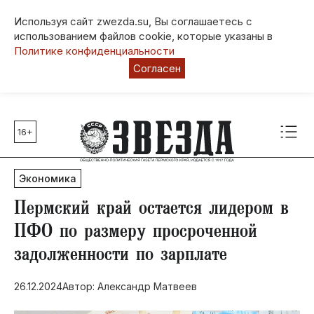
Используя сайт zwezda.su, Вы соглашаетесь с
использованием файлов cookie, которые указаны в
Политике конфиденциальности
Согласен
16+
Главные темы
80 лет Победы
Экономика
Молодежная столица РФ
СВО
Пермский край остается лидером в
Выборы в Пермском крае
ПФО по размеру просроченной
Социальная поддержка
задолженности по зарплате
Инфраструктура
Благоустройство
26.12.2024
Автор: Александр Матвеев