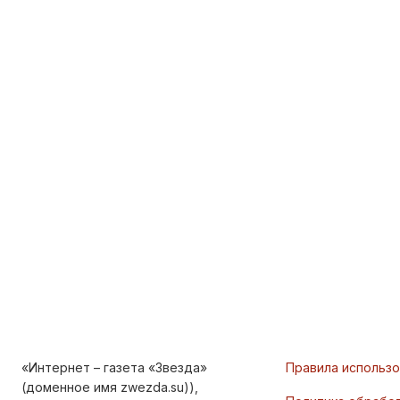
«Интернет – газета «Звезда»
Правила использ
(доменное имя zwezda.su)),