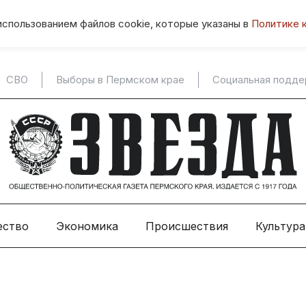
использованием файлов cookie, которые указаны в
Политике 
СВО
Выборы в Пермском крае
Социальная подд
ество
Экономика
Происшествия
Культура