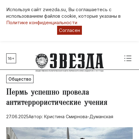
Используя сайт zwezda.su, Вы соглашаетесь с
использованием файлов cookie, которые указаны в
Политике конфиденциальности
Согласен
16+
Главные темы
80 лет Победы
Общество
Молодежная столица РФ
СВО
Пермь успешно провела
Выборы в Пермском крае
антитеррористические учения
Социальная поддержка
27.06.2025
Автор: Кристина Смирнова-Думанская
Инфраструктура
Благоустройство