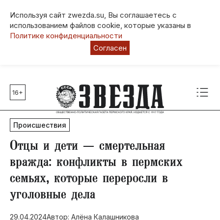
Используя сайт zwezda.su, Вы соглашаетесь с
использованием файлов cookie, которые указаны в
Политике конфиденциальности
Согласен
16+
Главные темы
80 лет Победы
Происшествия
Молодежная столица РФ
СВО
Отцы и дети — смертельная
Выборы в Пермском крае
вражда: конфликты в пермских
Социальная поддержка
семьях, которые переросли в
Инфраструктура
уголовные дела
Благоустройство
29.04.2024
Автор: Алёна Калашникова