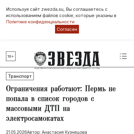
Используя сайт zwezda.su, Вы соглашаетесь с
использованием файлов cookie, которые указаны в
Политике конфиденциальности
Согласен
16+
Главные темы
80 лет Победы
Транспорт
Молодежная столица РФ
СВО
​Ограничения работают: Пермь не
Выборы в Пермском крае
попала в список городов с
Социальная поддержка
массовыми ДТП на
Инфраструктура
электросамокатах
Благоустройство
21.05.2026
Автор: Анастасия Кузнецова