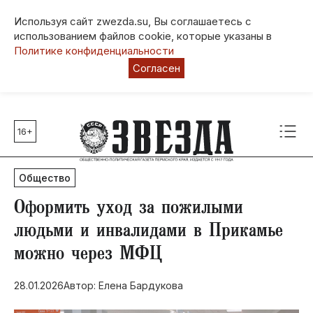
Используя сайт zwezda.su, Вы соглашаетесь с
использованием файлов cookie, которые указаны в
Политике конфиденциальности
Согласен
16+
Главные темы
80 лет Победы
Общество
Молодежная столица РФ
СВО
​Оформить уход за пожилыми
Выборы в Пермском крае
людьми и инвалидами в Прикамье
Социальная поддержка
можно через МФЦ
Инфраструктура
Благоустройство
28.01.2026
Автор: Елена Бардукова