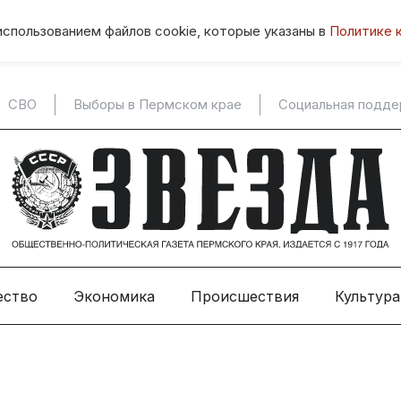
использованием файлов cookie, которые указаны в
Политике 
СВО
Выборы в Пермском крае
Социальная подд
ество
Экономика
Происшествия
Культура