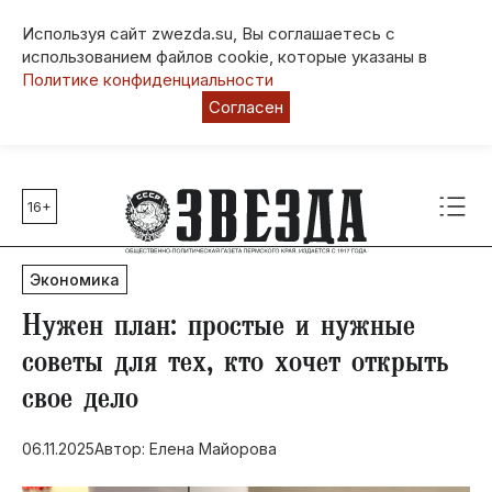
Используя сайт zwezda.su, Вы соглашаетесь с
использованием файлов cookie, которые указаны в
Политике конфиденциальности
Согласен
16+
Главные темы
80 лет Победы
Экономика
Молодежная столица РФ
СВО
Нужен план: простые и нужные
Выборы в Пермском крае
советы для тех, кто хочет открыть
Социальная поддержка
свое дело
Инфраструктура
Благоустройство
06.11.2025
Автор: Елена Майорова