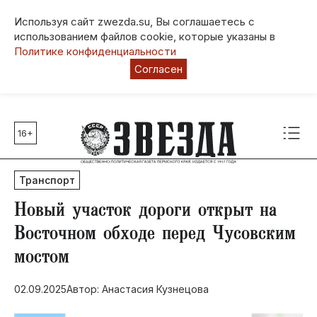
Используя сайт zwezda.su, Вы соглашаетесь с
использованием файлов cookie, которые указаны в
Политике конфиденциальности
Согласен
16+
Главные темы
80 лет Победы
Транспорт
Молодежная столица РФ
СВО
​Новый участок дороги открыт на
Выборы в Пермском крае
Восточном обходе перед Чусовским
Социальная поддержка
мостом
Инфраструктура
Благоустройство
02.09.2025
Автор: Анастасия Кузнецова