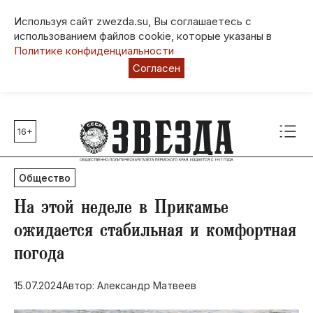
Используя сайт zwezda.su, Вы соглашаетесь с
использованием файлов cookie, которые указаны в
Политике конфиденциальности
Согласен
16+
Главные темы
80 лет Победы
Общество
Молодежная столица РФ
СВО
На этой неделе в Прикамье
Выборы в Пермском крае
ожидается стабильная и комфортная
Социальная поддержка
погода
Инфраструктура
Благоустройство
15.07.2024
Автор: Александр Матвеев