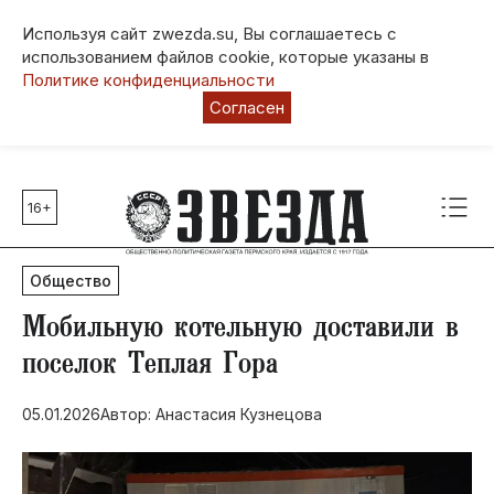
Используя сайт zwezda.su, Вы соглашаетесь с
использованием файлов cookie, которые указаны в
Политике конфиденциальности
Согласен
16+
Главные темы
80 лет Победы
Общество
Молодежная столица РФ
СВО
​Мобильную котельную доставили в
Выборы в Пермском крае
поселок Теплая Гора
Социальная поддержка
05.01.2026
Автор: Анастасия Кузнецова
Инфраструктура
Благоустройство