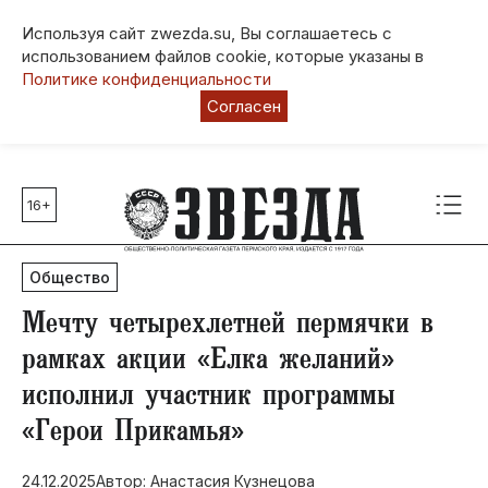
Используя сайт zwezda.su, Вы соглашаетесь с
использованием файлов cookie, которые указаны в
Политике конфиденциальности
Согласен
16+
Главные темы
80 лет Победы
Общество
Молодежная столица РФ
СВО
​Мечту четырехлетней пермячки в
Выборы в Пермском крае
рамках акции «Елка желаний»
Социальная поддержка
исполнил участник программы
Инфраструктура
«Герои Прикамья»
Благоустройство
24.12.2025
Автор: Анастасия Кузнецова