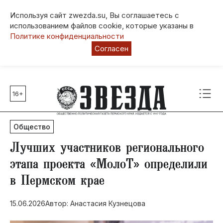
Используя сайт zwezda.su, Вы соглашаетесь с
использованием файлов cookie, которые указаны в
Политике конфиденциальности
Согласен
16+
Главные темы
80 лет Победы
Общество
Молодежная столица РФ
СВО
​Лучших участников регионального
Выборы в Пермском крае
этапа проекта «МолоТ» определили
Социальная поддержка
в Пермском крае
Инфраструктура
Благоустройство
15.06.2026
Автор: Анастасия Кузнецова