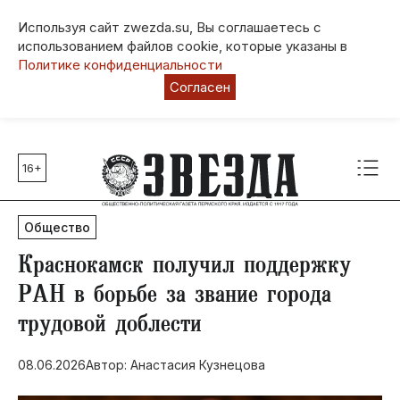
Используя сайт zwezda.su, Вы соглашаетесь с
использованием файлов cookie, которые указаны в
Политике конфиденциальности
Согласен
16+
Главные темы
80 лет Победы
Общество
Молодежная столица РФ
СВО
​Краснокамск получил поддержку
Выборы в Пермском крае
РАН в борьбе за звание города
Социальная поддержка
трудовой доблести
Инфраструктура
Благоустройство
08.06.2026
Автор: Анастасия Кузнецова