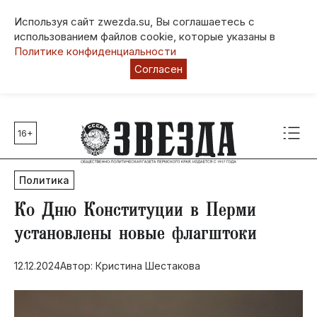
Используя сайт zwezda.su, Вы соглашаетесь с
использованием файлов cookie, которые указаны в
Политике конфиденциальности
Согласен
16+
Главные темы
80 лет Победы
Политика
Молодежная столица РФ
СВО
​Ко Дню Конституции в Перми
Выборы в Пермском крае
установлены новые флагштоки
Социальная поддержка
12.12.2024
Автор: Кристина Шестакова
Инфраструктура
Благоустройство