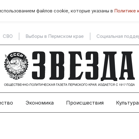
использованием файлов cookie, которые указаны в
Политике 
СВО
Выборы в Пермском крае
Социальная подд
ество
Экономика
Происшествия
Культура