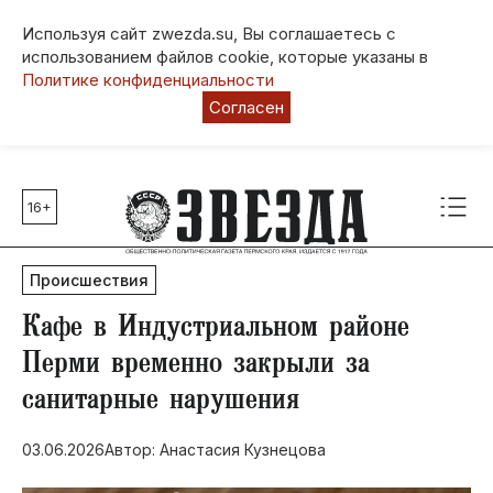
Используя сайт zwezda.su, Вы соглашаетесь с
использованием файлов cookie, которые указаны в
Политике конфиденциальности
Согласен
16+
Главные темы
80 лет Победы
Происшествия
Молодежная столица РФ
СВО
​Кафе в Индустриальном районе
Выборы в Пермском крае
Перми временно закрыли за
Социальная поддержка
санитарные нарушения
Инфраструктура
Благоустройство
03.06.2026
Автор: Анастасия Кузнецова