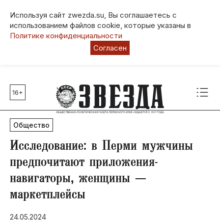
Используя сайт zwezda.su, Вы соглашаетесь с
использованием файлов cookie, которые указаны в
Политике конфиденциальности
Согласен
16+
Главные темы
80 лет Победы
Общество
Молодежная столица РФ
СВО
Исследование: в Перми мужчины
Выборы в Пермском крае
предпочитают приложения-
Социальная поддержка
навигаторы, женщины —
Инфраструктура
маркетплейсы
Благоустройство
24.05.2024