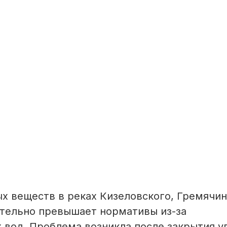
х веществ в реках Кизеловского, Гремячин
ительно превышает нормативы из-за
 вод. Проблема возникла после закрытия у