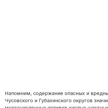
Напомним, содержание опасных и вредны
Чусовского и Губахинского округов знач
многочисленных изливов кислых шахтных