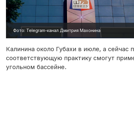
Фото: Telegram-канал Дмитрия Махонина
Калинина около Губахи в июле, а сейчас 
соответствующую практику смогут приме
угольном бассейне.