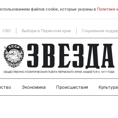
использованием файлов cookie, которые указаны в
Политике 
СВО
Выборы в Пермском крае
Социальная подд
ество
Экономика
Происшествия
Культура