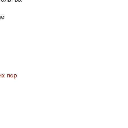
не
их пор