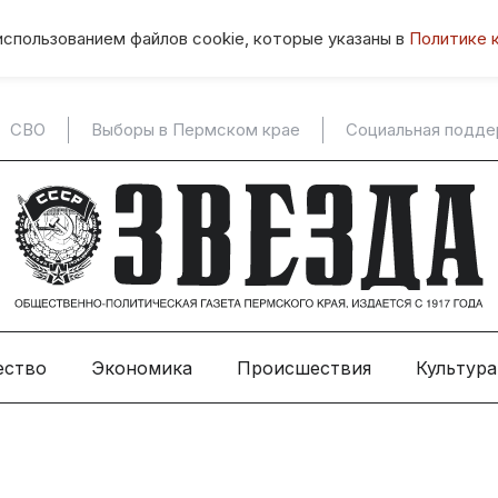
использованием файлов cookie, которые указаны в
Политике 
СВО
Выборы в Пермском крае
Социальная подд
ество
Экономика
Происшествия
Культура