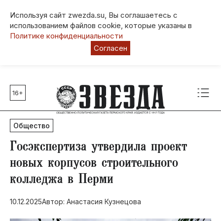
Используя сайт zwezda.su, Вы соглашаетесь с
использованием файлов cookie, которые указаны в
Политике конфиденциальности
Согласен
16+
Главные темы
80 лет Победы
Общество
Молодежная столица РФ
СВО
​Госэкспертиза утвердила проект
Выборы в Пермском крае
новых корпусов строительного
Социальная поддержка
колледжа в Перми
Инфраструктура
Благоустройство
10.12.2025
Автор: Анастасия Кузнецова