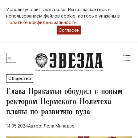
Используя сайт zwezda.su, Вы соглашаетесь с
использованием файлов cookie, которые указаны в
Политике конфиденциальности
Согласен
16+
Главные темы
80 лет Победы
Общество
Молодежная столица РФ
СВО
Глава Прикамья обсудил с новым
Выборы в Пермском крае
ректором Пермского Политеха
Социальная поддержка
планы по развитию вуза
Инфраструктура
Благоустройство
14.05.2024
Автор: Лела Минадзе