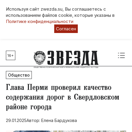
Используя сайт zwezda.su, Вы соглашаетесь с
использованием файлов cookie, которые указаны в
Политике конфиденциальности
Согласен
16+
Главные темы
80 лет Победы
Общество
Молодежная столица РФ
СВО
Глава Перми проверил качество
Выборы в Пермском крае
содержания дорог в Свердловском
Социальная поддержка
районе города
Инфраструктура
Благоустройство
29.01.2025
Автор: Елена Бардукова