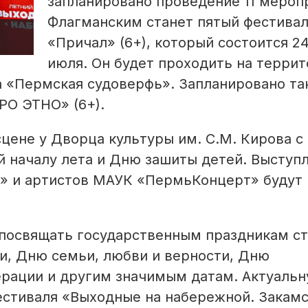
запланировано проведение 11 мероп
Флагманским станет пятый фестива
«Причал» (6+), который состоится 2
июля. Он будет проходить на терри
а «Пермская судоверфь». Запланировано т
РО ЭТНО» (6+).
сцене у Дворца культуры им. С.М. Кирова с
й началу лета и Дню зашиты детей. Выступ
е» и артистов МАУК «ПермьКонцерт» будут
 посвящать государственным праздникам с
, Дню семьи, любви и верности, Дню
ерации и другим значимым датам. Актуаль
стиваля «Выходные на набережной. Закамс