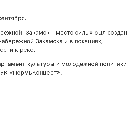
сентября.
ежной. Закамск – место силы» был создан
набережной Закамска и в локациях,
сти к реке.
артамент культуры и молодежной политики
АУК «ПермьКонцерт».
!