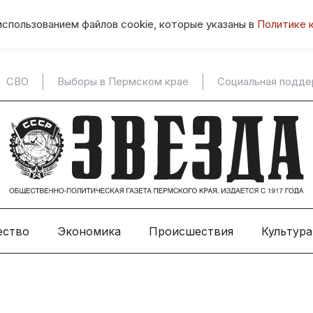
использованием файлов cookie, которые указаны в
Политике 
СВО
Выборы в Пермском крае
Социальная подд
ество
Экономика
Происшествия
Культура