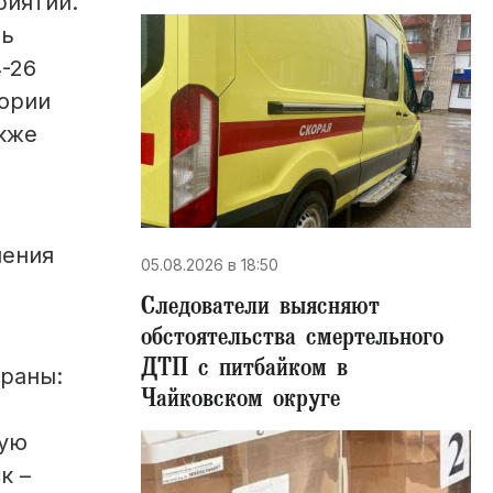
риятий.
ль
4-26
тории
акже
ления
05.08.2026 в 18:50
Следователи выясняют
обстоятельства смертельного
ДТП с питбайком в
траны:
Чайковском округе
ную
к –