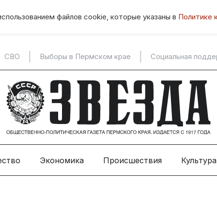
использованием файлов cookie, которые указаны в
Политике 
СВО
Выборы в Пермском крае
Социальная подд
ество
Экономика
Происшествия
Культура