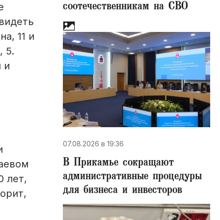
соотечественникам на СВО
е
увидеть
а, 11 и
 5.
 и
07.08.2026 в 19:36
и
В Прикамье сокращают
раевом
административные процедуры
0 лет,
для бизнеса и инвесторов
орит,