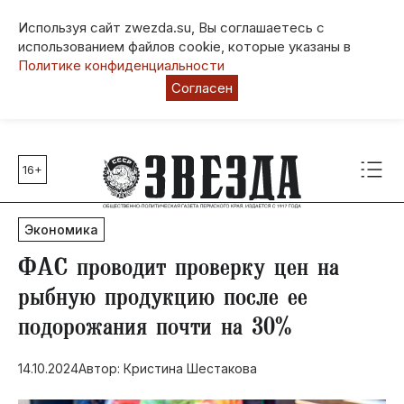
Используя сайт zwezda.su, Вы соглашаетесь с
использованием файлов cookie, которые указаны в
Политике конфиденциальности
Согласен
16+
Главные темы
80 лет Победы
Экономика
Молодежная столица РФ
СВО
​ФАС проводит проверку цен на
Выборы в Пермском крае
рыбную продукцию после ее
Социальная поддержка
подорожания почти на 30%
Инфраструктура
Благоустройство
14.10.2024
Автор: Кристина Шестакова