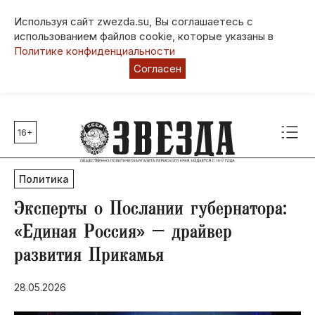
Используя сайт zwezda.su, Вы соглашаетесь с
использованием файлов cookie, которые указаны в
Политике конфиденциальности
Согласен
16+
Главные темы
80 лет Победы
Политика
Молодежная столица РФ
СВО
Эксперты о Послании губернатора:
Выборы в Пермском крае
«Единая Россия» – драйвер
Социальная поддержка
развития Прикамья
Инфраструктура
Благоустройство
28.05.2026