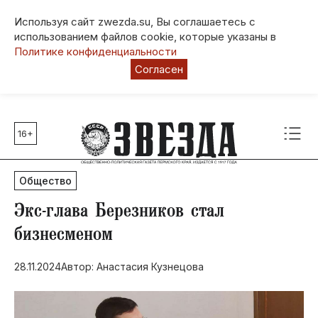
Используя сайт zwezda.su, Вы соглашаетесь с
использованием файлов cookie, которые указаны в
Политике конфиденциальности
Согласен
16+
Главные темы
80 лет Победы
Общество
Молодежная столица РФ
СВО
Экс-глава Березников стал
Выборы в Пермском крае
бизнесменом
Социальная поддержка
28.11.2024
Автор: Анастасия Кузнецова
Инфраструктура
Благоустройство