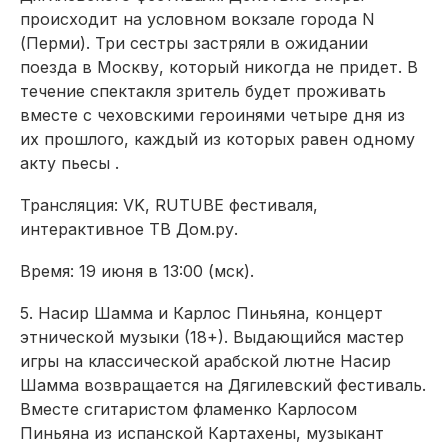
происходит на условном вокзале города N
(Перми). Три сестры застряли в ожидании
поезда в Москву, который никогда не придет. В
течение спектакля зритель будет проживать
вместе
с чеховскими героинями четыре дня из
их прошлого, каждый из которых равен одному
акту пьесы
.
Трансляция: VK, RUTUBE фестиваля,
интерактивное ТВ
Дом.р
у.
Время: 19 июня в 13:00 (
мск
).
5.
Насир
Шамма
и Карлос
Пиньяна
, концерт
этнической музыки (18+). Выдающийся мастер
игры на
к
лассической арабской лютне
Насир
Шамма
возвращается на Дягилевский фестиваль.
Вместе с
гитаристом фламенко Карлосом
Пиньяна
из испанской Картахены, музыкант