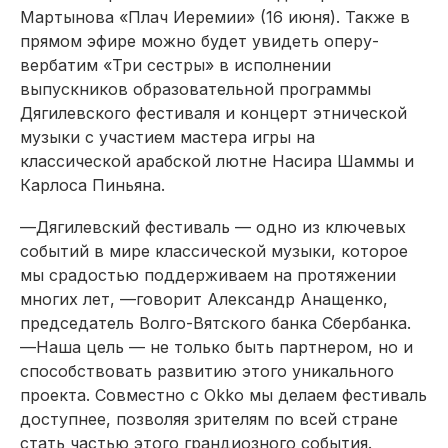
Мартынова «Плач Иеремии» (16 июня).
Также
в
прямом эфире можно будет увидеть оперу-
вербатим «Три сестры» в исполнении
выпускников образовательной программы
Дягилевского
фестиваля и концерт этнической
музыки с участием мастера игры на
классической арабской лютне
Насира
Шаммы
и
Карлоса
Пиньяна
.
—
Дягилевский фестиваль — одно из ключевых
событий в мире классической музыки, которое
мы с
радостью поддерживаем на протяжении
многих лет
,
—
говорит
Александр
Анащенко
,
председатель Волго-Вятского банка Сбербанка
.
—
Наша цель — не только быть партнером, но и
способствовать
развитию этого уникального
проекта. Совместно с
Okko
мы делаем фестиваль
д
оступнее, позволяя зрителям по всей стране
стать частью этого грандиозного события.