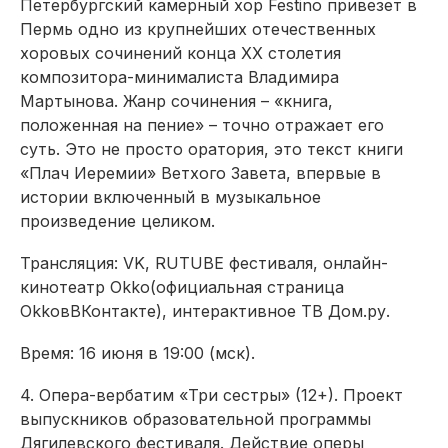
Петербургский камерный хор
Festino
привезет в
Пермь
одно из крупнейших отечественных
хоровых сочинений конца XX столетия
композитора-минималиста В
ладимира
Мартынова. Жанр сочинения – «книга,
положенная на пение» – точно отражает его
суть.
Это не просто оратория, это текст книги
«Плач Иеремии» Ветхого Завета, впервые в
истории включенный
в музыкальное
произведение целиком.
Трансляция: VK, RUTUBE фестиваля, онлайн-
кинотеатр
Okko
(
официальная страница
Okko
вВКонтакте
), интерактивное ТВ
Дом.ру.
Время: 16 июня в 19:00 (
мск
).
4.
Опера-вербатим «Три сестры» (12+). Проект
выпускников образовательной программы
Дягилевского
фестиваля. Действие оперы