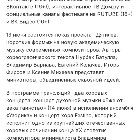
ВКонтакте (16+)), интерактивное ТВ
Дом.ру
и
официальные каналы фестиваля
на
RUTUBE (16+)
и ВК Видео (16+).
13 июня состоится показ
проект
а
«Дягилев.
Короткие формы»
на новую академическую
музыку современных композиторов
.
Авторы
хореографического текста
Нурбек
Батулла
,
Владимир Варнава, Евгений Калачёв, Игорь
Фирсов и Ксения
Михеева
представят
миниатюры, объединенные сквозной идеей.
В программе
трансляций –
два
хоровых
концерта: концерт духовной музыки «Еже от
века
таинство» (14 июня) в исполнении ансамбля
«
Узорика
» и концерт хора
Festino,
который
исполнит одно
из крупнейших отечественных
хоровых сочинений конца XX столетия
композитора-минималиста
Владимира