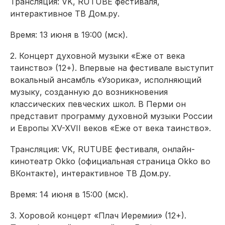
Трансляция: VK, RUTUBE фестиваля,
интерактивное ТВ
Дом.ру
.
Время: 13 июня в 19:00 (
мск
).
2.
Концерт духовной музыки «Еже от века
таинство» (12+). Впервые на фестивале выступит
вокальный ансамбль
«
Узорика
», исполняющий
музыку, созданную до возникновения
классических певческих школ
. В Перми он
представит программу духовной музыки России
и Европы XV-XVII веков «Еже от
века таинство».
Трансляция: VK, RUTUBE фестиваля, онлайн-
кинотеатр
Okko
(официальная страница
Okko
во
ВКонтакте), интерактивное ТВ
Дом.ру.
Время: 14 июня в 15:00 (
мск
).
3.
Хоровой концерт «Плач Иеремии» (12+).