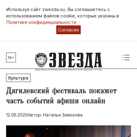
Используя сайт zwezda.su, Вы соглашаетесь с
использованием файлов cookie, которые указаны в
Политике конфиденциальности
Согласен
16+
Главные темы
80 лет Победы
Культура
Молодежная столица РФ
СВО
​Дягилевский фестиваль покажет
Выборы в Пермском крае
часть событий афиши онлайн
Социальная поддержка
12.06.2026
Автор: Наталья Земскова
Инфраструктура
Благоустройство