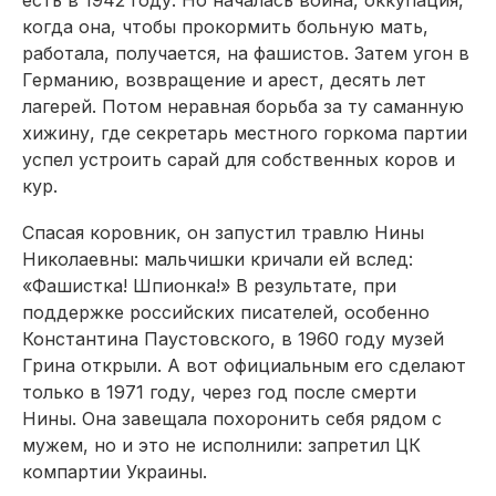
есть в 1942 году. Но началась война, оккупация,
когда она, чтобы прокормить больную мать,
работала, получается, на фашистов. Затем угон в
Германию, возвращение и арест, десять лет
лагерей. Потом неравная борьба за ту саманную
хижину, где секретарь местного горкома партии
успел устроить сарай для собственных коров и
кур.
Спасая коровник, он запустил травлю Нины
Николаевны: мальчишки кричали ей вслед:
«Фашистка! Шпионка!» В результате, при
поддержке российских писателей, особенно
Константина Паустовского, в 1960 году музей
Грина открыли. А вот официальным его сделают
только в 1971 году, через год после смерти
Нины. Она завещала похоронить себя рядом с
мужем, но и это не исполнили: запретил ЦК
компартии Украины.