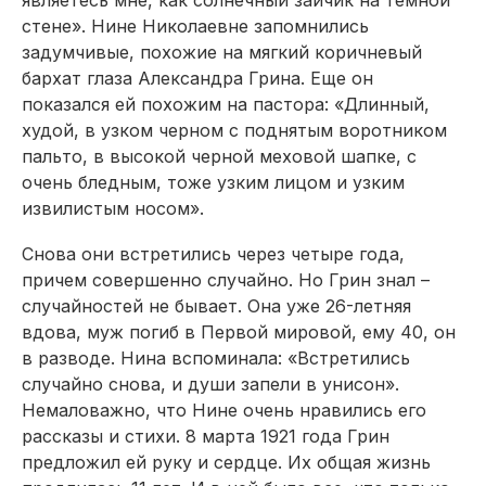
являетесь мне, как солнечный зайчик на темной
стене». Нине Николаевне запомнились
задумчивые, похожие на мягкий коричневый
бархат глаза Александра Грина. Еще он
показался ей похожим на пастора: «Длинный,
худой, в узком черном с поднятым воротником
пальто, в высокой черной меховой шапке, с
очень бледным, тоже узким лицом и узким
извилистым носом».
Снова они встретились через четыре года,
причем совершенно случайно. Но Грин знал –
случайностей не бывает. Она уже 26-летняя
вдова, муж погиб в Первой мировой, ему 40, он
в разводе. Нина вспоминала: «Встретились
случайно снова, и души запели в унисон».
Немаловажно, что Нине очень нравились его
рассказы и стихи. 8 марта 1921 года Грин
предложил ей руку и сердце. Их общая жизнь