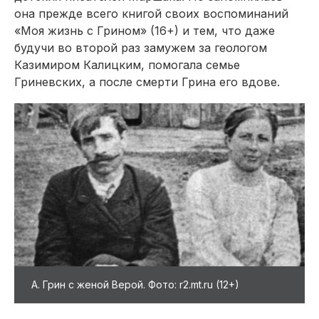
она преж­де всего книгой своих воспоминаний
«Моя жизнь с Грином» (16+) и тем, что даже
будучи во второй раз замужем за гео­логом
Казимиром Калицким, помогала семье
Гриневских, а после смерти Грина его вдове.
А. Грин с женой Верой. Фото: r2.mt.ru (12+)