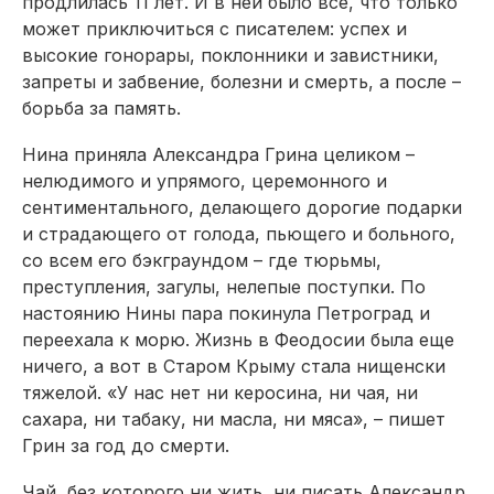
продлилась 11 лет. И в ней было все, что только
может приключиться с писателем: успех и
высокие гонорары, поклонники и завистники,
запреты и забвение, болезни и смерть, а после –
борьба за память.
Нина приняла Александра Грина целиком –
нелюдимого и упрямого, церемонного и
сентиментального, делающего дорогие подарки
и страдающего от голода, пьющего и больного,
со всем его бэкграундом – где тюрьмы,
преступления, загулы, нелепые поступки. По
настоянию Нины пара покинула Петроград и
переехала к морю. Жизнь в Феодосии была еще
ничего, а вот в Старом Крыму стала нищенски
тяжелой. «У нас нет ни керосина, ни чая, ни
сахара, ни табаку, ни масла, ни мяса», – пишет
Грин за год до смерти.
Чай, без которого ни жить, ни писать Александр