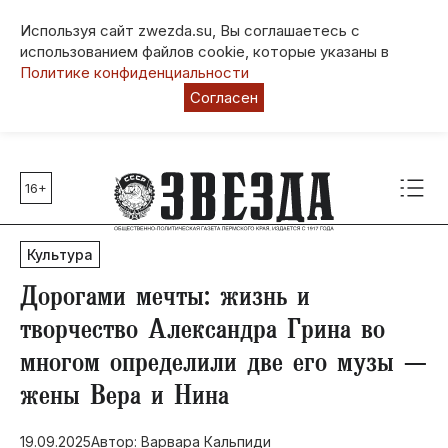
Используя сайт zwezda.su, Вы соглашаетесь с
использованием файлов cookie, которые указаны в
Политике конфиденциальности
Согласен
16+
Главные темы
80 лет Победы
Культура
Молодежная столица РФ
СВО
Дорогами мечты: жизнь и
Выборы в Пермском крае
творчество Александра Грина во
Социальная поддержка
многом определили две его музы —
Инфраструктура
жены Вера и Нина
Благоустройство
19.09.2025
Автор: Варвара Кальпиди